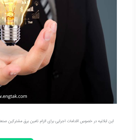
این ابلاغیه در خصوص اقدامات اجرایی برای الزام تامین برق مشترکین صنعتی بالای (5) مگاوات می باشد که توسط وزیر نیرو 