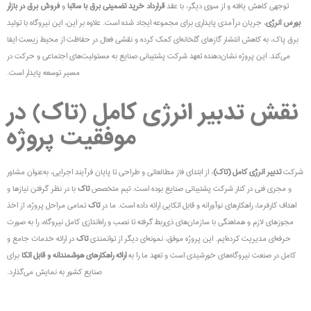
توجهی کاهش یافته و از سوی دیگر، با عقد
قرارداد خرید تضمینی برق با ساتبا
و
فروش برق در بازار
بورس انرژی
، جریان درآمدی پایداری برای مجموعه ایجاد شده است. علاوه بر این، این نیروگاه با تولید
برق پاک، به کاهش انتشار گازهای گلخانه‌ای کمک کرده و نقشی فعال در حفاظت از محیط زیست ایفا
می‌کند. این پروژه نشان‌دهنده تعهد شرکت پشتیبانی صنایع به مسئولیت‌های اجتماعی و حرکت در
مسیر توسعه پایدار است.
نقش تدبیر انرژی کامل (تاک) در
موفقیت پروژه
شرکت
تدبیر انرژی کامل (تاک)
، از ابتدای فاز مطالعاتی و طراحی تا پایان فرآیند اجرایی، به‌عنوان مشاور
و مجری فنی در کنار شرکت پشتیبانی صنایع بوده است. تیم متخصص
تاک
با در نظر گرفتن نیازها و
اهداف کارفرما، راهکارهای نوآورانه و قابل اتکایی ارائه داده است. ما در
تاک
تمامی مراحل پروژه، از اخذ
مجوزهای لازم و هماهنگی با سازمان‌های ذی‌ربط گرفته تا نصب و راه‌اندازی کامل نیروگاه، را به صورت
حرفه‌ای مدیریت کرده‌ایم. این پروژه موفق، نمونه‌ای دیگر از توانمندی
تاک
در ارائه خدمات جامع و
کامل در صنعت نیروگاه‌های خورشیدی است و تعهد ما را به
ارائه راهکارهای هوشمندانه و قابل اتکا
برای
صنایع کشور به نمایش می‌گذارد.